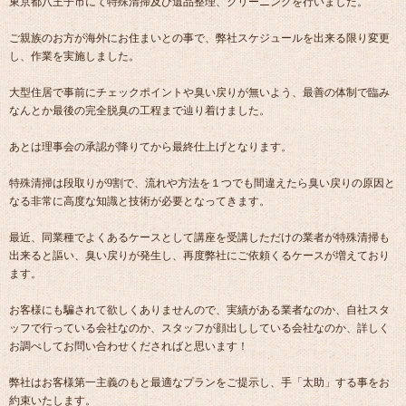
東京都八王子市にて特殊清掃及び遺品整理、クリーニングを行いました。
ご親族のお方が海外にお住まいとの事で、弊社スケジュールを出来る限り変更
し、作業を実施しました。
大型住居で事前にチェックポイントや臭い戻りが無いよう、最善の体制で臨み
なんとか最後の完全脱臭の工程まで辿り着けました。
あとは理事会の承認が降りてから最終仕上げとなります。
特殊清掃は段取りが9割で、流れや方法を１つでも間違えたら臭い戻りの原因と
なる非常に高度な知識と技術が必要となってきます。
最近、同業種でよくあるケースとして講座を受講しただけの業者が特殊清掃も
出来ると謳い、臭い戻りが発生し、再度弊社にご依頼くるケースが増えており
ます。
お客様にも騙されて欲しくありませんので、実績がある業者なのか、自社スタ
ッフで行っている会社なのか、スタッフが顔出ししている会社なのか、詳しく
お調べしてお問い合わせくださればと思います！
弊社はお客様第一主義のもと最適なプランをご提示し、手「太助」する事をお
約束いたします。