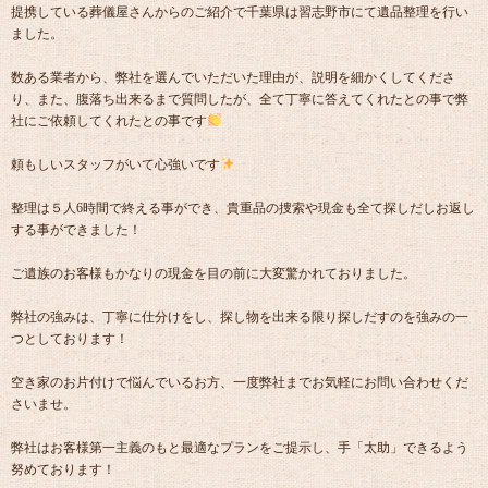
提携している葬儀屋さんからのご紹介で千葉県は習志野市にて遺品整理を行い
ました。
数ある業者から、弊社を選んでいただいた理由が、説明を細かくしてくださ
り、また、腹落ち出来るまで質問したが、全て丁寧に答えてくれたとの事で弊
社にご依頼してくれたとの事です
頼もしいスタッフがいて心強いです
整理は５人6時間で終える事ができ、貴重品の捜索や現金も全て探しだしお返し
する事ができました！
ご遺族のお客様もかなりの現金を目の前に大変驚かれておりました。
弊社の強みは、丁寧に仕分けをし、探し物を出来る限り探しだすのを強みの一
つとしております！
空き家のお片付けで悩んでいるお方、一度弊社までお気軽にお問い合わせくだ
さいませ。
弊社はお客様第一主義のもと最適なプランをご提示し、手「太助」できるよう
努めております！