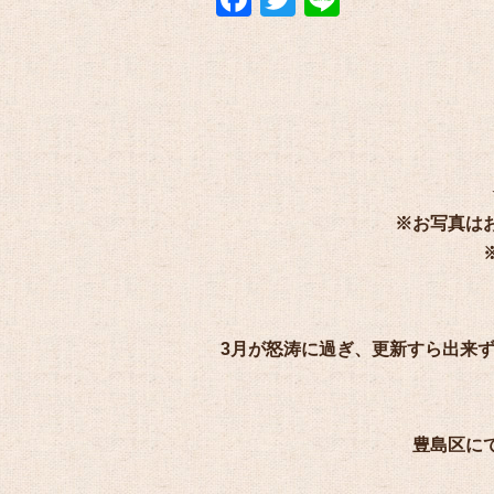
※お写真は
3月が怒涛に過ぎ、更新すら出来
豊島区に