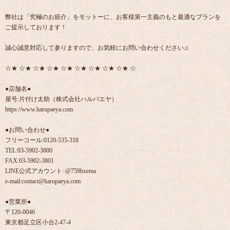
弊社は「究極のお節介」をモットーに、お客様第一主義のもと最適なプランを
ご提示しております！
誠心誠意対応して参りますので、お気軽にお問い合わせください♫
☆★ ☆★ ☆★ ☆★ ☆★ ☆★ ☆★ ☆★ ☆★ ☆
●店舗名●
屋号:片付け太助（株式会社ハルパエヤ）
https://www.harupaeya.com
●お問い合わせ●
フリーコール:0120-535-318
TEL:03-5902-3800
FAX:03-5902-3801
LINE公式アカウント: @759hxema
e-mail:contact@harupaeya.com
●営業所●
〒120-0046
東京都足立区小台2-47-4