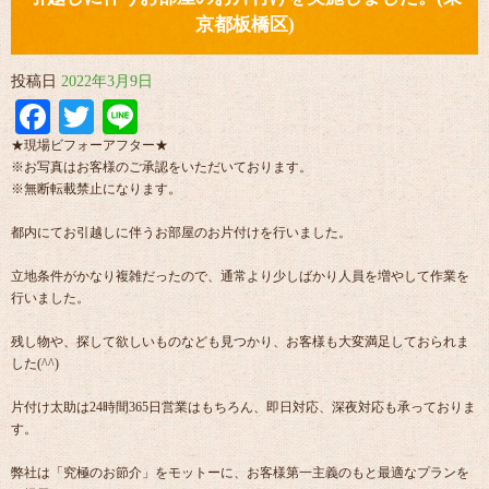
京都板橋区)
投稿日
2022年3月9日
Facebook
Twitter
Line
★現場ビフォーアフター★
※お写真はお客様のご承認をいただいております。
※無断転載禁止になります。
都内にてお引越しに伴うお部屋のお片付けを行いました。
立地条件がかなり複雑だったので、通常より少しばかり人員を増やして作業を
行いました。
残し物や、探して欲しいものなども見つかり、お客様も大変満足しておられま
した(^^)
片付け太助は24時間365日営業はもちろん、即日対応、深夜対応も承っておりま
す。
弊社は「究極のお節介」をモットーに、お客様第一主義のもと最適なプランを