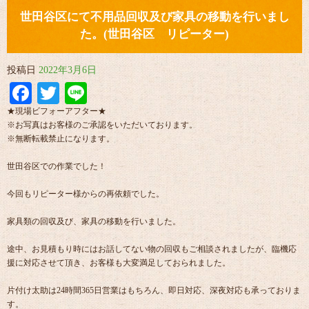
世田谷区にて不用品回収及び家具の移動を行いまし
た。(世田谷区 リピーター)
投稿日
2022年3月6日
Facebook
Twitter
Line
★現場ビフォーアフター★
※お写真はお客様のご承認をいただいております。
※無断転載禁止になります。
世田谷区での作業でした！
今回もリピーター様からの再依頼でした。
家具類の回収及び、家具の移動を行いました。
途中、お見積もり時にはお話してない物の回収もご相談されましたが、臨機応
援に対応させて頂き、お客様も大変満足しておられました。
片付け太助は24時間365日営業はもちろん、即日対応、深夜対応も承っておりま
す。