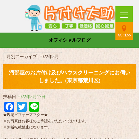
オフィシャルブログ
月別アーカイブ:
2022年3月
汚部屋のお片付け及びハウスクリーニングにお伺い
しました。(東京都荒川区)
投稿日
2022年3月17日
Facebook
Twitter
Line
★現場ビフォーアフター★
※お写真はお客様のご承認をいただいております。
※無断転載禁止になります。