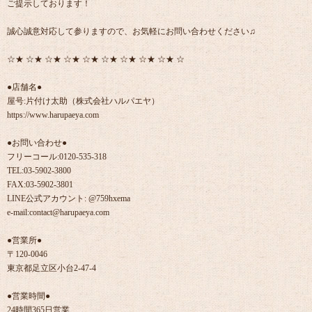
ご提示しております！
誠心誠意対応して参りますので、お気軽にお問い合わせください♫
☆★ ☆★ ☆★ ☆★ ☆★ ☆★ ☆★ ☆★ ☆★ ☆
●店舗名●
屋号:片付け太助（株式会社ハルパエヤ）
https://www.harupaeya.com
●お問い合わせ●
フリーコール:0120-535-318
TEL:03-5902-3800
FAX:03-5902-3801
LINE公式アカウント: @759hxema
e-mail:contact@harupaeya.com
●営業所●
〒120-0046
東京都足立区小台2-47-4
●営業時間●
24時間365日営業