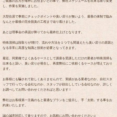
ご親族のお方が海外にお住まいとの事で、弊社スケジュールを出来る限り変更
し、作業を実施しました。
大型住居で事前にチェックポイントや臭い戻りが無いよう、最善の体制で臨み
なんとか最後の完全脱臭の工程まで辿り着けました。
あとは理事会の承認が降りてから最終仕上げとなります。
特殊清掃は段取りが9割で、流れや方法を１つでも間違えたら臭い戻りの原因と
なる非常に高度な知識と技術が必要となってきます。
最近、同業種でよくあるケースとして講座を受講しただけの業者が特殊清掃も
出来ると謳い、臭い戻りが発生し、再度弊社にご依頼くるケースが増えており
ます。
お客様にも騙されて欲しくありませんので、実績がある業者なのか、自社スタ
ッフで行っている会社なのか、スタッフが顔出ししている会社なのか、詳しく
お調べしてお問い合わせくださればと思います！
弊社はお客様第一主義のもと最適なプランをご提示し、手「太助」する事をお
約束いたします。
誠心誠意対応して参りますので、お気軽にお問い合わせください♫