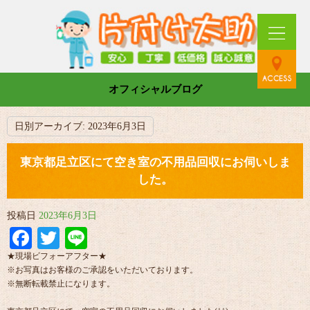
オフィシャルブログ
日別アーカイブ:
2023年6月3日
東京都足立区にて空き室の不用品回収にお伺いしま
した。
投稿日
2023年6月3日
Facebook
Twitter
Line
★現場ビフォーアフター★
※お写真はお客様のご承認をいただいております。
※無断転載禁止になります。