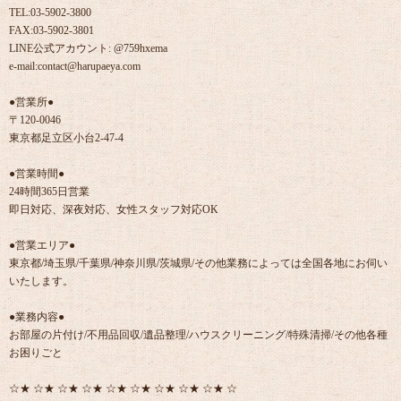
TEL:03-5902-3800
FAX:03-5902-3801
LINE公式アカウント: @759hxema
e-mail:contact@harupaeya.com
●営業所●
〒120-0046
東京都足立区小台2-47-4
●営業時間●
24時間365日営業
即日対応、深夜対応、女性スタッフ対応OK
●営業エリア●
東京都/埼玉県/千葉県/神奈川県/茨城県/その他業務によっては全国各地にお伺い
いたします。
●業務内容●
お部屋の片付け/不用品回収/遺品整理/ハウスクリーニング/特殊清掃/その他各種
お困りごと
☆★ ☆★ ☆★ ☆★ ☆★ ☆★ ☆★ ☆★ ☆★ ☆