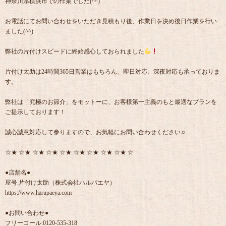
神奈川県横浜市での作業でした(^^)
お電話にてお問い合わせをいただき見積もり後、作業日を決め後日作業を行い
ました(^^)
弊社の片付けスピードに終始感心しておられました
片付け太助は24時間365日営業はもちろん、即日対応、深夜対応も承っておりま
す。
弊社は「究極のお節介」をモットーに、お客様第一主義のもと最適なプランを
ご提示しております！
誠心誠意対応して参りますので、お気軽にお問い合わせください♫
☆★ ☆★ ☆★ ☆★ ☆★ ☆★ ☆★ ☆★ ☆★ ☆
●店舗名●
屋号:片付け太助（株式会社ハルパエヤ）
https://www.harupaeya.com
●お問い合わせ●
フリーコール:0120-535-318