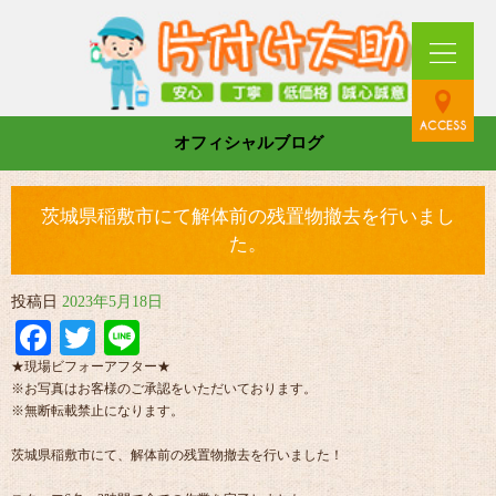
オフィシャルブログ
茨城県稲敷市にて解体前の残置物撤去を行いまし
た。
投稿日
2023年5月18日
Facebook
Twitter
Line
★現場ビフォーアフター★
※お写真はお客様のご承認をいただいております。
※無断転載禁止になります。
茨城県稲敷市にて、解体前の残置物撤去を行いました！