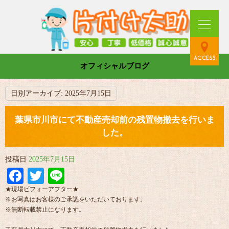
オフィシャルブログ
日別アーカイブ:
2025年7月15日
葉県市川市にて不動産売却前の残置物撤去を行いま
した。
投稿日
2025年7月15日
Facebook
Twitter
Line
★現場ビフォーアフター★
※お写真はお客様のご承認をいただいております。
※無断転載禁止になります。