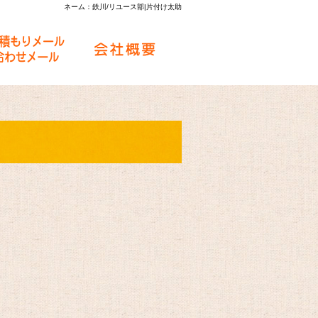
ネーム：鉄川/リユース部|片付け太助